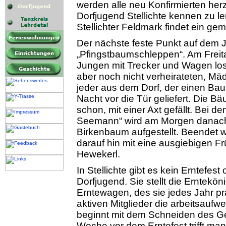
werden alle neu Konfirmierten her
Dorfjugend Stellichte kennen zu l
Stellichter Feldmark findet ein gem
Der nächste feste Punkt auf dem J
„Pfingstbaumschleppen“. Am Freit
Jungen mit Trecker und Wagen los 
aber noch nicht verheirateten, M
jeder aus dem Dorf, der einen Bau
Nacht vor die Tür geliefert. Die 
schon, mit einer Axt gefällt. Bei
Seemann“ wird am Morgen danach
Birkenbaum aufgestellt. Beendet 
darauf hin mit eine ausgiebigen F
Hewekerl.
In Stellichte gibt es kein Erntefest
Dorfjugend. Sie stellt die Erntekö
Erntewagen, des sie jedes Jahr prä
aktiven Mitglieder die arbeitsauf
beginnt mit dem Schneiden des Ge
Woche vor dem Erntefest trifft ma