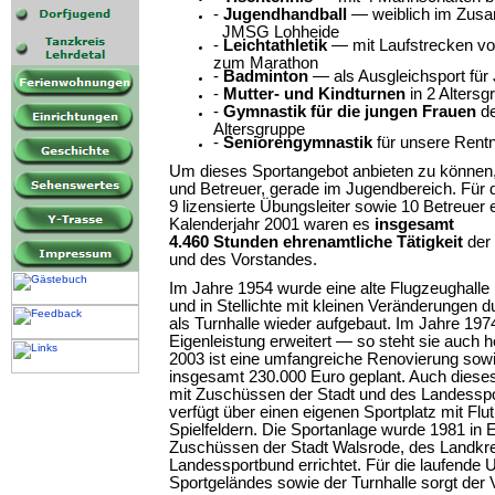
-
Jugendhandball
— weiblich im Z
JMSG Lohheide
-
Leichtathletik
— mit Laufstrecken 
zum Marathon
-
Badminton
— als Ausgleichsport fü
-
Mutter- und Kindturnen
in 2 Altersg
-
Gymnastik für die jungen Frauen
d
Altersgruppe
-
Seniorengymnastik
für unsere Rentn
Um dieses Sportangebot anbieten zu können,
und Betreuer, gerade im Jugendbereich. Für d
9 lizensierte Übungsleiter sowie 10 Betreuer 
Kalenderjahr 2001 waren es
insgesamt
4.460 Stunden ehrenamtliche Tätigkeit
der 
und des Vorstandes.
Im Jahre 1954 wurde eine alte Flugzeughalle
und in Stellichte mit kleinen Veränderungen 
als Turnhalle wieder aufgebaut. Im Jahre 197
Eigenleistung erweitert — so steht sie auch 
2003 ist eine umfangreiche Renovierung sowi
insgesamt 230.000 Euro geplant. Auch dieses 
mit Zuschüssen der Stadt und des Landesspo
verfügt über einen eigenen Sportplatz mit Flut
Spielfeldern. Die Sportanlage wurde 1981 in E
Zuschüssen der Stadt Walsrode, des Landkr
Landessportbund errichtet. Für die laufende 
Sportgeländes sowie der Turnhalle sorgt der V