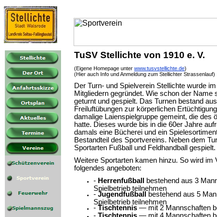
TuSV Stellichte von 1910 e. V.
(Eigene Homepage unter
www.tusvstellichte.de
)
(Hier auch Info und Anmeldung zum Stellichter Strassenlauf)
Der Turn- und Spielverein Stellichte wurde i
Mitgliedern gegründet. Wie schon der Name 
geturnt und gespielt. Das Turnen bestand au
Freiluftübungen zur körperlichen Ertüchtigung
damalige Laienspielgruppe gemeint, die des öf
hatte. Dieses wurde bis in die 60er Jahre auf
damals eine Bücherei und ein Spielesortiment
Bestandteil des Sportvereins. Neben dem Tu
Sportarten Fußball und Feldhandball gespielt.
Weitere Sportarten kamen hinzu. So wird im V
folgendes angeboten:
-
Herrenfußball
bestehend aus 3 Ma
Spielbetrieb teilnehmen
-
Jugendfußball
bestehend aus 5 Ma
Spielbetrieb teilnehmen
-
Tischtennis
— mit 2 Mannschaften b
-
Tischtennis
— mit 4 Mannschaften b