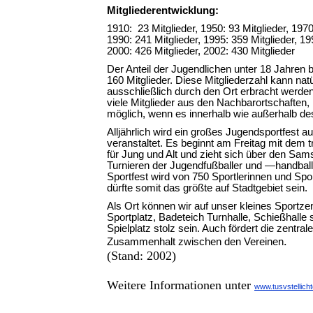
Mitgliederentwicklung:
1910: 23 Mitglieder, 1950: 93 Mitglieder, 19
1990: 241 Mitglieder, 1995: 359 Mitglieder, 1
2000: 426 Mitglieder, 2002: 430 Mitglieder
Der Anteil der Jugendlichen unter 18 Jahren b
160 Mitglieder. Diese Mitgliederzahl kann natü
ausschließlich durch den Ort erbracht werd
viele Mitglieder aus den Nachbarortschaften, 
möglich, wenn es innerhalb wie außerhalb de
Alljährlich wird ein großes Jugendsportfest a
veranstaltet. Es beginnt am Freitag mit dem tr
für Jung und Alt und zieht sich über den Sam
Turnieren der Jugendfußballer und —handballe
Sportfest wird von 750 Sportlerinnen und Spo
dürfte somit das größte auf Stadtgebiet sein.
Als Ort können wir auf unser kleines Sportz
Sportplatz, Badeteich Turnhalle, Schießhalle 
Spielplatz stolz sein. Auch fördert die zentra
.
Zusammenhalt zwischen den Vereinen
(Stand: 2002)
Weitere Informationen unter
www.tusvstellich